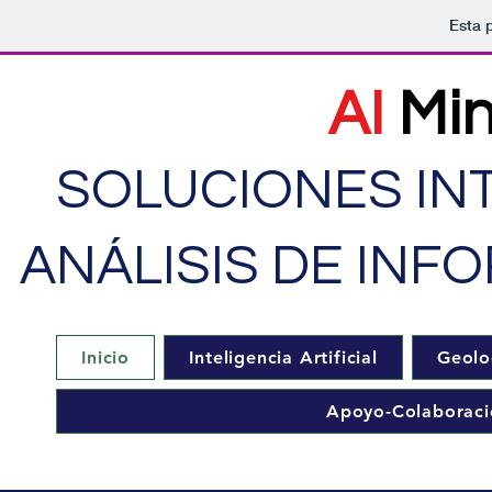
Esta 
AI
Min
SOLUCIONES INT
ANÁLISIS DE INF
Inicio
Inteligencia Artificial
Geolo
Apoyo-Colaboraci